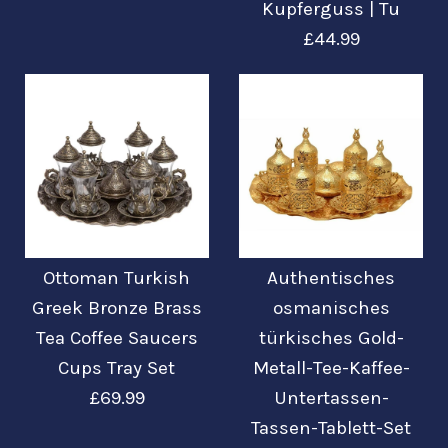
Kaffee Untertassen
Kupferguss | Tu
Mehr Details →
Tassen Tablett Set
£44.99
£39.99
£69.99
Ottoman Turkish
Greek Bronze Brass
Mehr Details →
Tea Coffee Saucers
Kaffeeset:
Ottoman Turkish
Authentisches
Cups Tray Set
Türkisches
Greek Bronze Brass
osmanisches
Tea Coffee Saucers
türkisches Gold-
Kaffeetassen-Set
£69.99
Cups Tray Set
Metall-Tee-Kaffee-
für 6 Tassen,
£69.99
Untertassen-
Tassen-Tablett-Set
Bronzetassen,