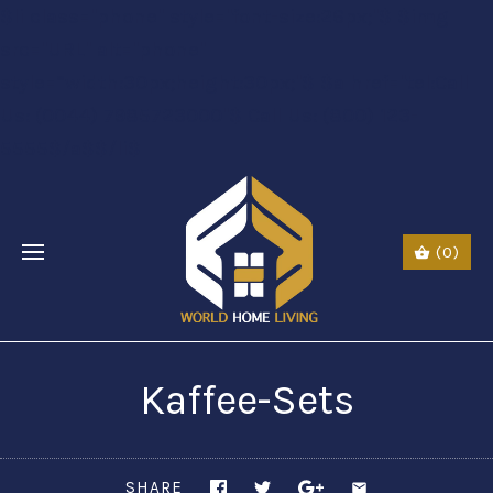
$li class="phone" style="font-size:26px;"$ $img
src="URL" alt="phone"
style=“width:30px;height:30px;"$ $a href="tel:Call
Us: (0044) 7985723000"$ Call Us: (800) 123-
5555$/a$$/li$
(0)
Kaffee-Sets
SHARE