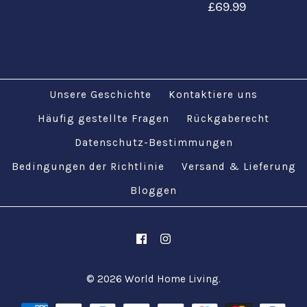
£69.99
Original-
Mehr Details →
Kupferguss | Tu
Unsere Geschichte
Kontaktiere uns
£44.99
Ottoman Turkish
Häufig gestellte Fragen
Rückgaberecht
Datenschutz-Bestimmungen
Greek Bronze Brass
Authentisches
Bedingungen der Richtlinie
Versand & Lieferung
Tea Coffee Saucers
Mehr Details →
osmanisches
Bloggen
Cups Tray Set
türkisches Gold-
Metall-Tee-Kaffee-
£69.99
Untertassen-
© 2026
World Home Living
.