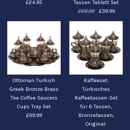
£24.95
Tassen Tablett Set
£69.99
£39.99
Türkisches 2-in-1-
Bilder /
1
/
2
/
3
Kaffeeservierset mit
Ottoman Turkish
Kaffeeset:
Ottoman Türkisch
Greek Bronze Brass
Türkisches
Tablett in Bronze
Tea Coffee Saucers
Kaffeetassen-Set
Griechisch Silber
Cups Tray Set
für 6 Tassen,
£24.95
Messing Glas Tee
£69.99
Bronzetassen,
Dieses Produkt ist ausverkauft
Original-