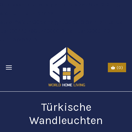
$li class="phone" style="font-size:26px;"$ $img
src="URL" alt="phone"
style=“width:30px;height:30px;"$ $a href="tel:Call
Us: (0044) 7985723000"$ Call Us: (800) 123-
5555$/a$$/li$
(0)
Türkische
Wandleuchten