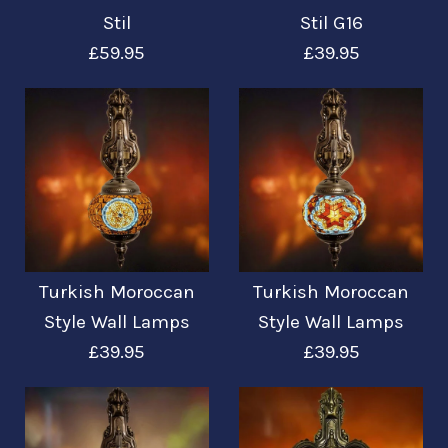
Stil
Stil G16
£59.95
£39.95
Bilder /
Bilder /
1
1
/
/
2
2
/
/
3
3
Turkish Moroccan
Turkish Moroccan
Wandleuchten im
Wandlampen im
Style Wall Lamps
Style Wall Lamps
£39.95
£39.95
türkisch-
türkisch-
marokkanischen
marokkanischen