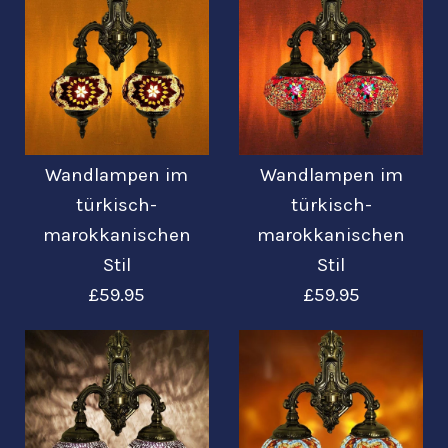
£39.95
£59.95
Bilder /
Bilder /
1
1
/
/
2
2
/
/
3
3
Mehr Details →
Mehr Details →
Wandlampen im
Wandlampen im
Wandlampen im
Wandlampen im
türkisch-
türkisch-
marokkanischen
marokkanischen
türkisch-
türkisch-
Stil
Stil
marokkanischen
marokkanischen
£59.95
£59.95
Stil
Stil
£39.95
£59.95