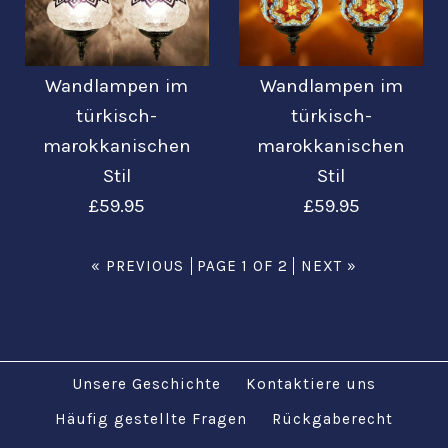
Bilder /
Bilder /
1
/
2
1
/
/
3
2
/
/
4
3
/
5
Mehr Details →
Mehr Details →
Wandlampen im
Wandlampen im
Wandlampen im
Wandlampen im
türkisch-
türkisch-
marokkanischen
marokkanischen
türkisch-
türkisch-
Stil
Stil
marokkanischen
marokkanischen
£59.95
£59.95
Stil
Stil
« PREVIOUS
PAGE 1 OF 2
NEXT »
£59.95
£59.95
Unsere Geschichte
Kontaktiere uns
Bilder /
Bilder /
1
/
1
2
/
2
/
3
/
3
/
4
Häufig gestellte Fragen
Rückgaberecht
Mehr Details →
Mehr Details →