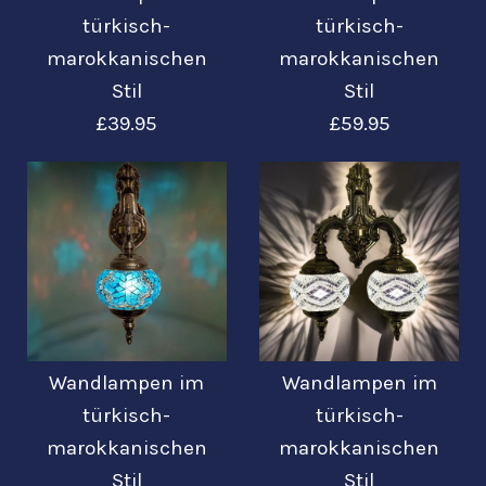
Turkish Moroccan
Turkish Moroccan
türkisch-
türkisch-
marokkanischen
marokkanischen
Style Wall Lamps
Style Wall Lamps
Stil
Stil
£39.95
£59.95
£39.95
£59.95
Mehr Details →
Mehr Details →
Bilder /
Bilder /
1
1
/
/
2
2
/
/
3
3
Wandlampen im
Wandlampen im
Wandlampen im
Wandlampen im
türkisch-
türkisch-
marokkanischen
marokkanischen
türkisch-
türkisch-
Stil
Stil