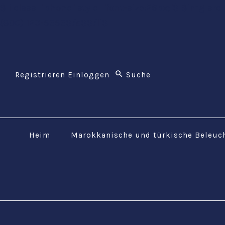
$li class="phone" style="font-size:26px;"$ $img src
(800) 123-5555$/a$$/li$
Registrieren Einloggen
Heim
Marokkanische und türkische Beleuc