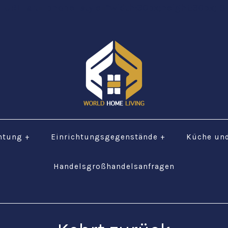
="URL" alt="phone" style=“width:30px;height:30px;"$ 
htung
+
Einrichtungsgegenstände
+
Küche un
Handelsgroßhandelsanfragen