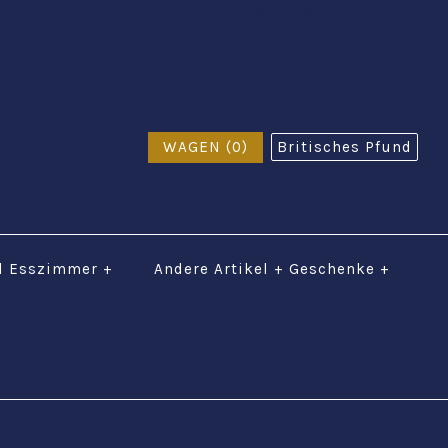
$a href="tel:Call Us: (0044) 7985723000"$ Call Us:
WAGEN (0)
Britisches Pfund
d Esszimmer
+
Andere Artikel + Geschenke
+