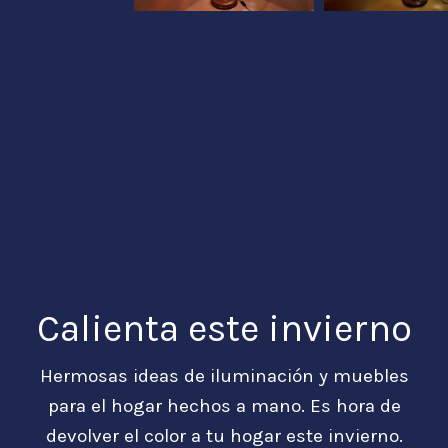
Lámpara de pie de
Lámpara de p
estilo turco
estilo tur
marroquí de 7
marroquí d
bolas con vidrio
bolas con vi
más grande
más gran
GLA17MC1
GLA17MC
£299.95
£299.95
Calienta este invierno
Hermosas ideas de iluminación y muebles
para el hogar hechos a mano. Es hora de
devolver el color a tu hogar este invierno.