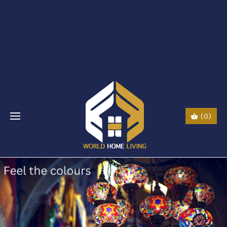
$li class="phone" style="font-size:26px;"$ $img
src="URL" alt="phone"
style=“width:30px;height:30px;"$ $a href="tel:Call
Us: (0044) 7985723000"$ Call Us: (800) 123-
5555$/a$$/li$
(0)