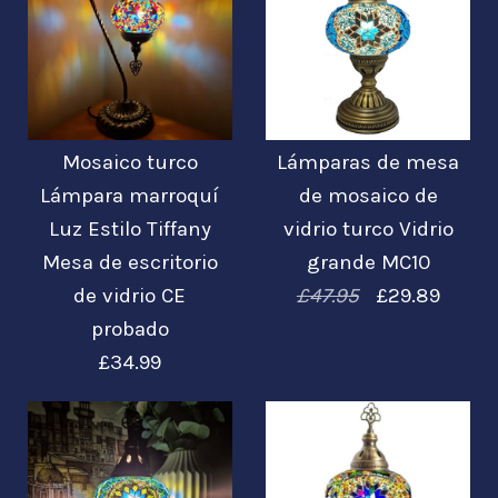
£49.95
£79.99
Imágenes /
Imágenes /
1
/
2
/
1
3
/
2
/
4
/
3
/
5
/
4
/
6
/
7
Más detalles →
Mosaico turco
Lámparas de mesa
Luz de lámpara
Mosaico turco
Lámpara marroquí
de mosaico de
Luz Estilo Tiffany
vidrio turco Vidrio
Lámpara marroquí
marroquí turca
Mesa de escritorio
grande MC10
Auténtica mesa de
Luz Estilo Tiffany
de vidrio CE
£47.95
£29.89
probado
escritorio de vidrio
Mesa de escritorio
£34.99
estilo Tiffany CE
de vidrio CE
probado
probada