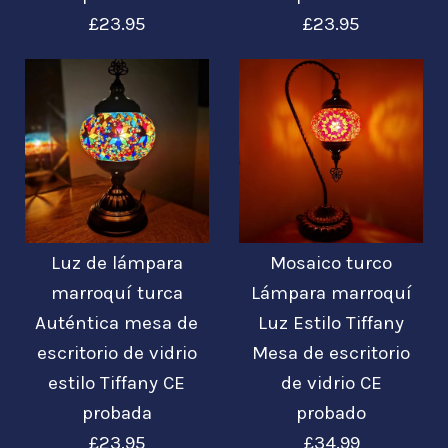
£47.95
grande G1
£23.95
£23.95
£27.95
Más detalles →
Más detalles →
Imágenes /
Imágenes /
1
/
1
2
/
2
/
3
/
3
/
4
Luz de lámpara
Mosaico turco
Luz de lámpara
Luz de lámpara
marroquí turca
Lámpara marroquí
Auténtica mesa de
Luz Estilo Tiffany
marroquí turca
marroquí turca
escritorio de vidrio
Mesa de escritorio
Auténtica mesa de
Auténtica mesa de
estilo Tiffany CE
de vidrio CE
probada
probado
escritorio de vidrio
escritorio de vidrio
£23.95
£34.99