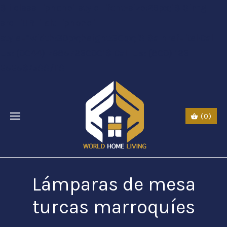
$li class="phone" style="font-size:26px;"$ $img
src="URL" alt="phone"
style=“width:30px;height:30px;"$ $a href="tel:Call
Us: (0044) 7985723000"$ Call Us: (800) 123-
5555$/a$$/li$
(0)
Lámparas de mesa
turcas marroquíes