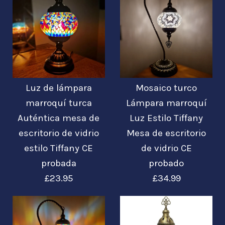
estilo Tiffany CE
de vidrio CE
probado
probada
Imágenes /
1
/
2
/
3
£23.95
£34.99
Imágenes /
1
/
2
/
3
/
4
/
5
/
6
Lámpara de mesa
Luz de lámpara
Mosaico turco
de mosaico de plata
Lámpara de mesa
marroquí turca
Lámpara marroquí
Más detalles →
Más detalles →
turca marroquí
Auténtica mesa de
Luz Estilo Tiffany
estilo turco
escritorio de vidrio
Mesa de escritorio
marroquí
estilo Tiffany CE
de vidrio CE
£37.99
probada
probado
extragrande -
£23.95
£34.99
GLA23P8
Más detalles →