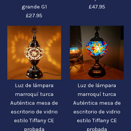
grande G1
£47.95
£27.95
Imágenes /
1
/
2
/
3
Imágenes /
1
/
2
/
3
Lámpara de mesa
Luz de lámpara
Luz de lámpara
Lámparas de mesa
marroquí turca
marroquí turca
grande cisne
Auténtica mesa de
Auténtica mesa de
de mosaico de
marroquí turco
escritorio de vidrio
escritorio de vidrio
vidrio turco Vidrio
estilo Tiffany CE
estilo Tiffany CE
probada
probada