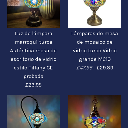
£23.95
£34.99
Imágenes /
1
/
2
/
3
/
4
/
5
Imágenes /
1
/
2
/
3
/
4
/
5
/
6
Lámparas de mesa
Luz de lámpara
Lámparas de mesa
de mosaico de
Más detalles →
Más detalles →
Mosaico turco
marroquí turca
de mosaico de
vidrio turco Vidrio
Auténtica mesa de
vidrio turco Vidrio
Lámpara marroquí
escritorio de vidrio
grande MC10
grande MC10
Luz Estilo Tiffany
estilo Tiffany CE
£47.95
£29.89
probada
Mesa de escritorio
£29.89
£47.95
£23.95
de vidrio CE
probado
Más detalles →
£34.99
Imágenes /
1
/
2
/
3
/
4