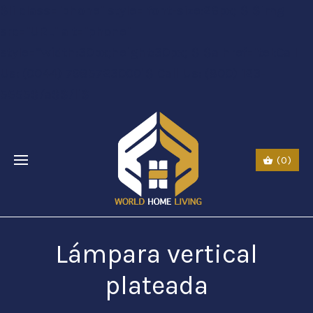
$li class="phone" style="font-size:26px;"$ $img
src="URL" alt="phone"
style=“width:30px;height:30px;"$ $a href="tel:Call
Us: (0044) 7985723000"$ Call Us: (800) 123-
5555$/a$$/li$
(0)
Lámpara vertical
plateada