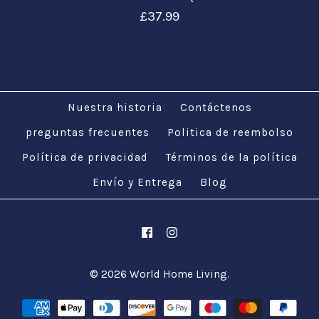
£37.99
Nuestra historia
Contáctenos
preguntas frecuentes
Politica de reembolso
Política de privacidad
Imágenes /
Términos de la política
1
/
2
/
3
Envío y Entrega
Blog
Lámpara de mesa
de mosaico de plata
turca marroquí
© 2026
World Home Living
.