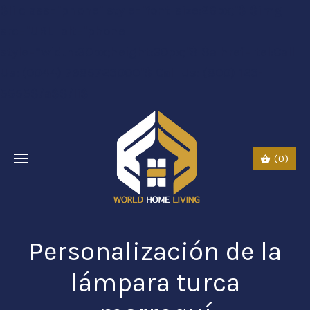
$li class="phone" style="font-size:26px;"$ $img
src="URL" alt="phone"
style=“width:30px;height:30px;"$ $a href="tel:Call
Us: (0044) 7985723000"$ Call Us: (800) 123-
5555$/a$$/li$
(0)
Personalización de la
lámpara turca