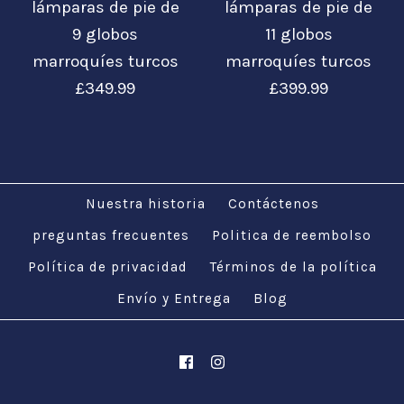
lámparas de pie de
lámparas de pie de
9 globos
11 globos
marroquíes turcos
marroquíes turcos
£349.99
£399.99
Nuestra historia
Contáctenos
preguntas frecuentes
Politica de reembolso
Política de privacidad
Imágenes /
Imágenes /
1
/
1
2
/
Términos de la política
2
/
3
/
3
/
4
/
4
/
5
/
5
/
6
Envío y Entrega
Blog
Personaliza
Personaliza
lámparas de pie de
lámparas de pie de