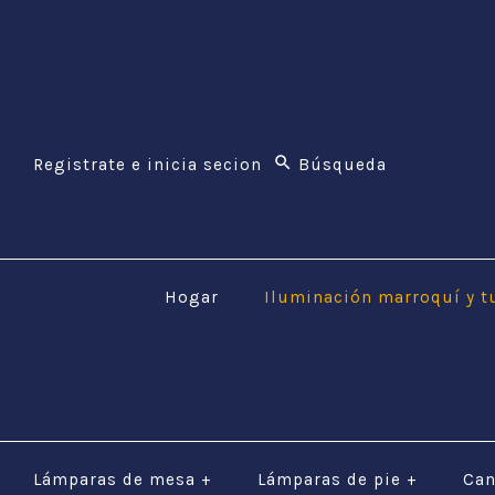
$li class="phone" style="font-size:26px;"$ $img src
(800) 123-5555$/a$$/li$
Registrate e inicia secion
Hogar
Iluminación marroquí y t
Lámparas de mesa
+
Lámparas de pie
+
Can