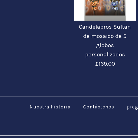
Candelabros Sultan
de mosaico de 5
globos
personalizados
£169.00
Nuestra historia
Contáctenos
preg
Imágenes /
Imágenes /
Imágenes /
Imágenes /
1
1
/
/
1
1
2
2
/
/
2
2
/
/
3
3
/
/
3
3
/
/
4
4
/
/