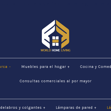
="URL" alt="phone" style=“width:30px;height:30px;"$ 
urca
-
Muebles para el hogar
+
Cocina y Come
Consultas comerciales al por mayor
delabros y colgantes
+
Lámparas de pared
+
L