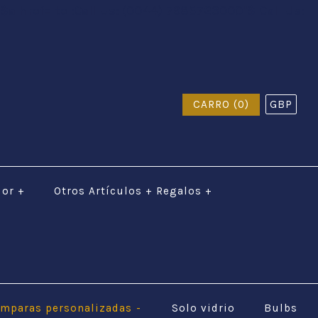
$a href="tel:Call Us: (0044) 7985723000"$ Call Us:
CARRO (0)
GBP
dor
+
Otros Artículos + Regalos
+
ámparas personalizadas
-
Solo vidrio
Bulbs