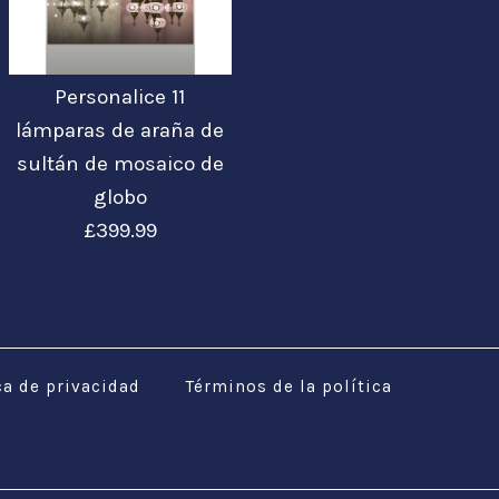
Personalice 11
lámparas de araña de
sultán de mosaico de
globo
£399.99
os Sultan de
ros de mosaico
os de sultán de
ce 11 lámparas de
e 5 globos
3 globos
e 9 globos
sultán de mosaico
ca de privacidad
Términos de la política
zados
zados
zados