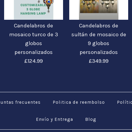
Candelabros de
Candelabros de
mosaico turco de 3
sultán de mosaico de
globos
9 globos
personalizados
personalizados
£124.99
£349.99
Candelabr
Candelab
Candelabr
Personali
mosaico d
turco de 
mosaico d
araña de 
untas frecuentes
Politica de reembolso
Políti
4
4
/
/
5
5
/
/
5
5
/
/
6
6
personali
personali
personali
de globo
Envío y Entrega
Blog